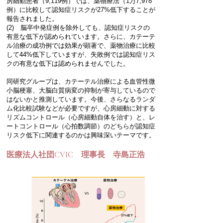
房細動患者（9,119例）では、薬物療法（1万7,978
例）に比較して認知症リスクが27%低下することが
報告されました。
(2) 脳卒中発症例を除外しても、認知症リスクの
有意な低下が認められています。さらに、カテーテ
ル治療の成功例では効果が顕著で、薬物治療に比較
して44%低下していますが、失敗例では認知症リス
クの有意な低下は認められませんでした。
同研究グループは、カテーテル治療による血管性微
小脳梗塞、大脳白質病変の抑制が寄与しているので
はないかと推測しています。今後、さらなるランダ
ム化比較試験などが必要ですが、心房細動に対する
リズムコントロール（心房細動自体を治す）と、レ
ートコントロール（心拍数調節）のどちらが認知症
リスク低下に関連するのかは興味深いテーマです。
​医療法人社団CVIC 理事長 寺島正浩