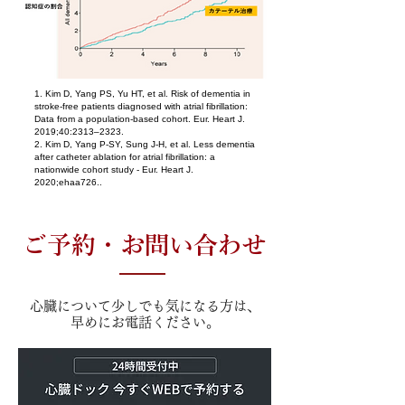
1. Kim D, Yang PS, Yu HT, et al. Risk of dementia in
stroke-free patients diagnosed with atrial fibrillation:
Data from a population-based cohort. Eur. Heart J.
2019;40:2313–2323.
2. Kim D, Yang P-SY, Sung J-H, et al. Less dementia
after catheter ablation for atrial fibrillation: a
nationwide cohort study - Eur. Heart J.
2020;ehaa726..
ご予約・お問い合わせ
心臓について少しでも気になる方は、
早めにお電話ください。