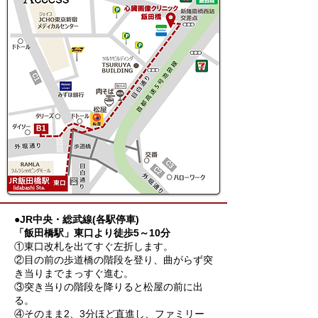
●JR中央・総武線(各駅停車)
「飯田橋駅」東口より徒歩5～10分
①東口改札を出てすぐ左折します。
②目の前の歩道橋の階段を登り、曲がらず突
き当りまでまっすぐ進む。
③突き当りの階段を降りると松屋の前に出
る。
④そのまま2、3分ほど直進し、ファミリー