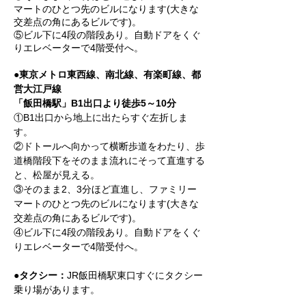
マートのひとつ先のビルになります(大きな
交差点の角にあるビルです)。
⑤ビル下に4段の階段あり。自動ドアをくぐ
りエレベーターで4階受付へ。
●
東京メトロ東西線、南北線、有楽町線、都
営大江戸線
「飯田橋駅」B1出口より徒歩5～10分
①B1出口から地上に出たらすぐ左折しま
す。
②ドトールへ向かって横断歩道をわたり、歩
道橋階段下をそのまま流れにそって直進する
と、松屋が見える。
③そのまま2、3分ほど直進し、ファミリー
マートのひとつ先のビルになります(大きな
交差点の角にあるビルです)。
④ビル下に4段の階段あり。自動ドアをくぐ
りエレベーターで4階受付へ。
●タクシー：
JR飯田橋駅東口すぐにタクシー
乗り場があります。