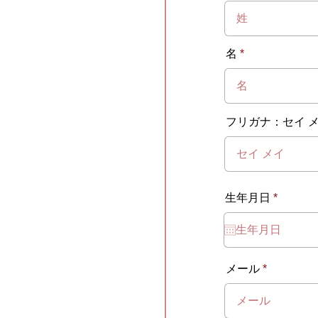
名
フリガナ：セイ 
r
生年月日
*
e
q
u
i
r
e
メール
d