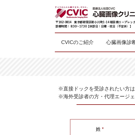
〒162-0814 東京都新宿区新小川町1-14 飯田橋リープレック
診療時間： 8:30〜17:30【休診日：日曜・祝日（不定休）】
CVICのご紹介
心臓画像診
※直接ドックを受診されたい方は
※海外受診者の方・代理エージェ
姓