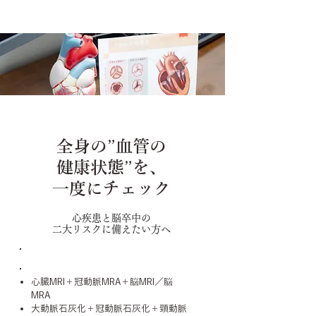
CVIC心臓・脳ドック
全身の”血管の
健康状態”を、
一度にチェック
心疾患と脳卒中の
二大リスクに備えたい方へ
診察内容
心臓MRI＋冠動脈MRA＋脳MRI／脳
MRA
大動脈石灰化＋冠動脈石灰化＋頸動脈