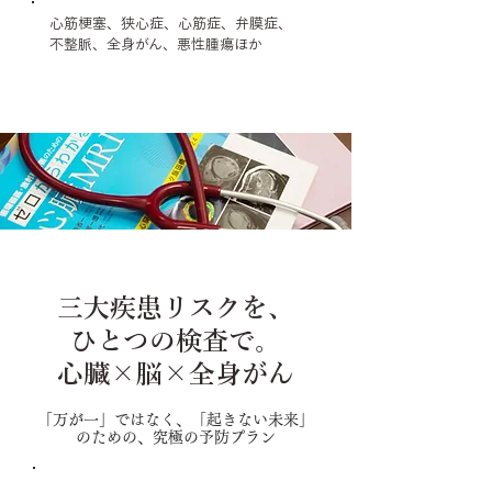
心筋梗塞、狭心症、心筋症、弁膜症、
不整脈、全身がん、悪性腫瘍ほか
CVIC心臓・脳ドック＋がんDWIBS検査
三大疾患リスクを、
ひとつの検査で。
心臓×脳×全身がん
「万が一」ではなく、「起きない未来」
のための、究極の予防プラン
診察内容