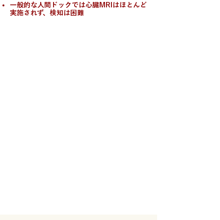
一般的な人間ドックでは心臓MRIはほとんど
実施されず、検知は困難
「何も感じないから大丈夫」
その油断が命取りになる前に
たとえ人間ドックや健康診断で
「異常なし」と言われても、
循環器疾患による“沈黙の健康リスク”は
潜んでいるかもしれません。
あなたの命を守るために、
そして老後を健康で
生き生きと楽しむために、
CVICの専門的な心臓検査で、
ご自身の心臓リスクを
チェックしませんか？