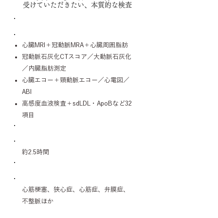
受けていただきたい、本質的な検査
診察内容
心臓MRI＋冠動脈MRA＋心臓周囲脂肪
冠動脈石灰化CTスコア／大動脈石灰化
／内臓脂肪測定
心臓エコー＋頸動脈エコー／心電図／
ABI
高感度血液検査＋sdLDL・ApoBなど32
項目
所要時間
約2.5時間
対象疾患
心筋梗塞、狭心症、心筋症、弁膜症、
不整脈ほか