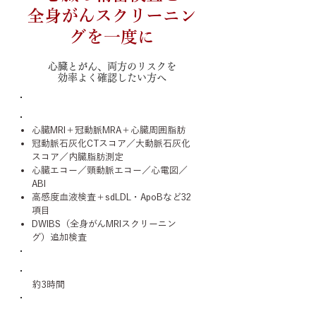
全身がんスクリーニン
グを一度に
心臓とがん、両方のリスクを
効率よく確認したい方へ
診察内容
心臓MRI＋冠動脈MRA＋心臓周囲脂肪
冠動脈石灰化CTスコア／大動脈石灰化
スコア／内臓脂肪測定
心臓エコー／頸動脈エコー／心電図／
ABI
高感度血液検査＋sdLDL・ApoBなど32
項目
DWIBS（全身がんMRIスクリーニン
グ）追加検査
所要時間
約3時間
対象疾患