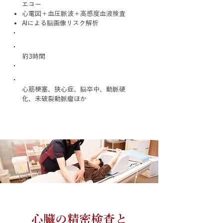
エコー
心電図＋血圧脈波＋高感度血液検査
AIによる脳画像リスク解析
所要時間
約3時間
対象疾患
心筋梗塞、狭心症、脳卒中、動脈硬
化、未破裂動脈瘤ほか
CVIC心臓ドック＋がんDWIBS検査
心臓の精密検査と