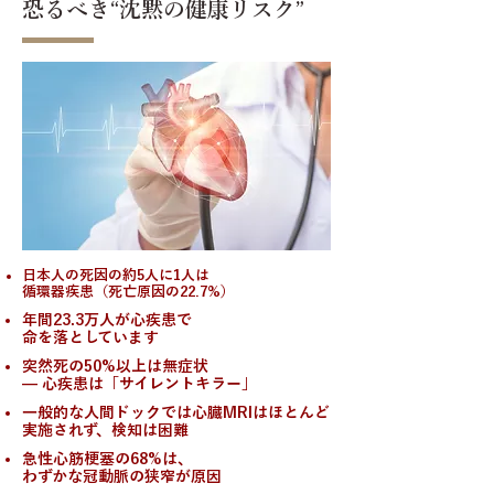
恐るべき“沈黙の健康リスク”
日本人の死因の約5人に1人は
循環器疾患（死亡原因の22.7%）
年間23.3万人が心疾患で
命を落としています
突然死の50%以上は無症状
— 心疾患は「サイレントキラー」
一般的な人間ドックでは心臓MRIはほとんど
実施されず、検知は困難
急性心筋梗塞の68%は、
わずかな冠動脈の狭窄が原因