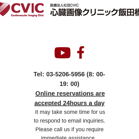
1-14 Shinogawamachi, Shinjuku-ku, Tokyo Iidabashi Replex
Biz 4F
Tel:
03-5206-5956
(8: 00-
19: 00)
​
Online reservations are
accepted 24
hours
a day
It may take some time for us
to respond to email inquiries.
Please call us if you require
immediate assistance.